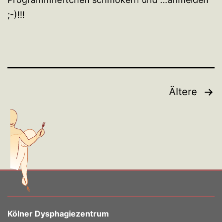
;-)!!!
Seitennummerierung
Ältere
der
Beiträge
Kölner Dysphagiezentrum