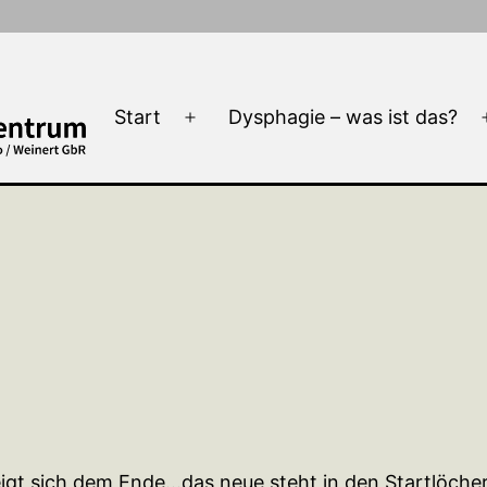
Start
Dysphagie – was ist das?
Menü
öffnen
eigt sich dem Ende…das neue steht in den Startlöch