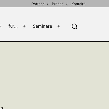
Partner
Presse
Kontakt
für…
Seminare
Menü
Menü
Menü
Suche
öffnen
öffnen
öffnen
ern…