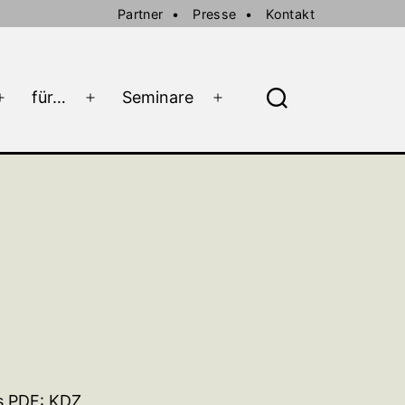
Partner
Presse
Kontakt
für…
Seminare
Menü
Menü
Menü
Suche
öffnen
öffnen
öffnen
ls PDF:
KDZ