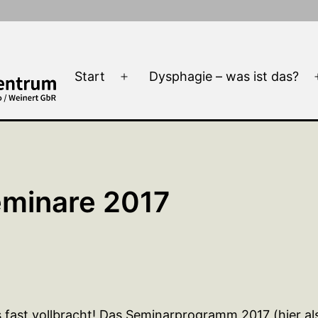
Start
Dysphagie – was ist das?
Menü
öffnen
minare 2017
s fast vollbracht! Das Seminarprogramm 2017 (hier a