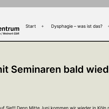
Start
Dysphagie – was ist das?
Menü
öffnen
mit Seminaren bald wiede
auf Sie!!! Denn Mitte Juni kommen wir wieder in Köln 