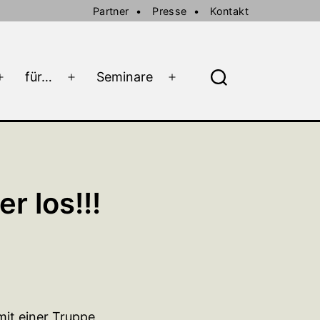
Partner
Presse
Kontakt
für…
Seminare
Menü
Menü
Menü
Suche
öffnen
öffnen
öffnen
r los!!!
mit einer Truppe