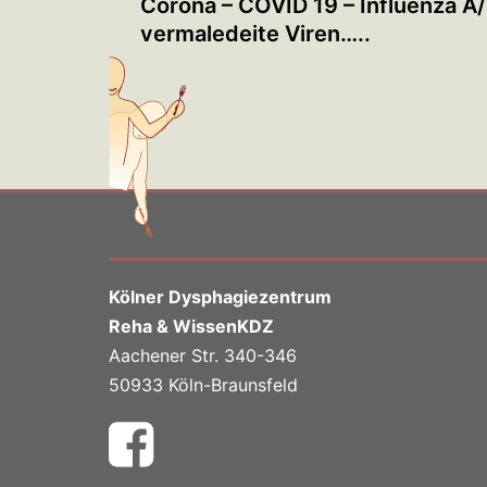
Corona – COVID 19 – Influenza A
vermaledeite Viren…..
Kölner Dysphagiezentrum
Reha & WissenKDZ
Aachener Str. 340-346
50933 Köln-Braunsfeld