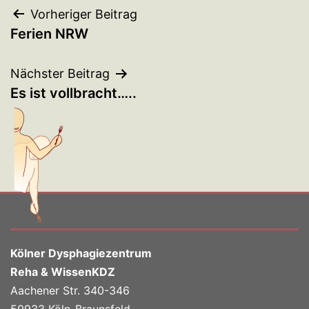
Beitragsnavigation
Vorheriger Beitrag
Ferien NRW
Nächster Beitrag
Es ist vollbracht…..
Kölner Dysphagiezentrum
Reha & WissenKDZ
Aachener Str. 340-346
50933 Köln-Braunsfeld