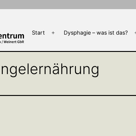
Start
Dysphagie – was ist das?
Menü
öffnen
ngelernährung