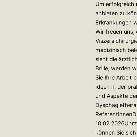
Um erfolgreich
anbieten zu kön
Erkrankungen w
Wir freuen uns, 
Viszeralchirurg
medizinisch be
sieht die ärztl
Brille, werden w
Sie Ihre Arbeit
Ideen in der pr
und Aspekte de
Dysphagiethera
ReferentinnenDr
10.02.2026Uhrze
können Sie sic