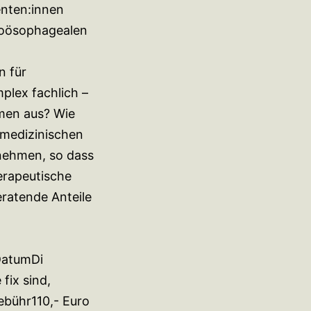
enten:innen
troösophagealen
n für
plex fachlich –
men aus? Wie
 medizinischen
k nehmen, so dass
erapeutische
eratende Anteile
tDatumDi
fix sind,
bühr110,- Euro