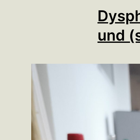
Dysph
und (s