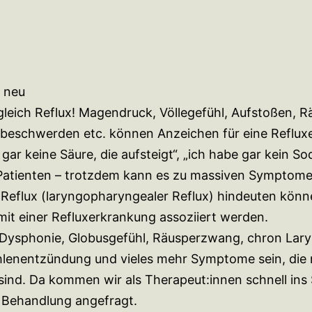
 neu
 gleich Reflux! Magendruck, Völlegefühl, Aufstoßen, R
beschwerden etc. können Anzeichen für eine Reflux
gar keine Säure, die aufsteigt“, „ich habe gar kein S
e Patienten – trotzdem kann es zu massiven Symptom
en Reflux (laryngopharyngealer Reflux) hindeuten könn
mit einer Refluxerkrankung assoziiert werden.
ysphonie, Globusgefühl, Räusperzwang, chron Laryn
enentzündung und vieles mehr Symptome sein, die 
 sind. Da kommen wir als Therapeut:innen schnell ins 
 Behandlung angefragt.