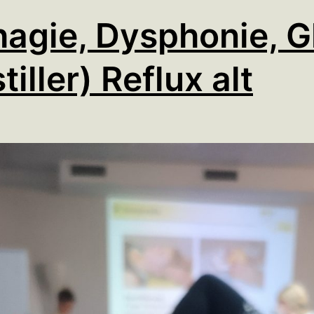
agie, Dysphonie, G
tiller) Reflux alt