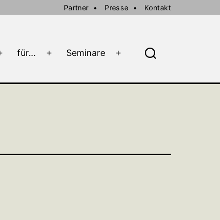
Partner
Presse
Kontakt
für…
Seminare
Menü
Menü
Menü
Suche
öffnen
öffnen
öffnen