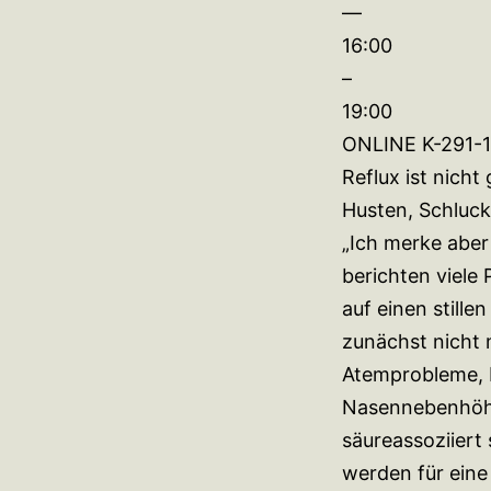
—
16:00
–
19:00
ONLINE K-291-1
Reflux ist nicht
Husten, Schluck
„Ich merke aber 
berichten viel
auf einen still
zunächst nicht 
Atemprobleme, D
Nasennebenhöhl
säureassoziiert
werden für eine