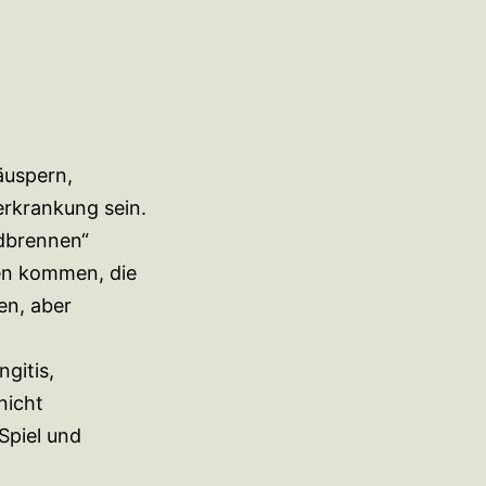
äuspern,
erkrankung sein.
odbrennen“
en kommen, die
en, aber
gitis,
nicht
Spiel und