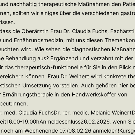
 und nachhaltig therapeutische Maßnahmen den Pati
nen, sollten wir einiges über die verschiedenen gas
issen.
dass die Oberärztin Frau Dr. Claudia Fuchs, Fachärzti
ie und Ernährungsmedizin, mit uns diesen Themenkom
leuchten wird. Wie sehen die diagnostischen Maßnah
iche Behandlung aus? Ergänzend und verzahnt mit der
ir das therapeutisch-funktionelle für Sie in den Blic
 bereichern können. Frau Dr. Weinert wird konkrete th
aktischen Umsetzung vorstellen. Auch gehören hier b
r Ernährungstherapie in den Handwerkskoffer von
peut:innen.
. med. Claudia FuchsDr. rer. medic. Melanie Weiner
it16.00-19.00hAnmeldeschluss26.02.2026, wenn Sie 
h noch am Wochenende 07./08.02.26 anmelden!Kursge