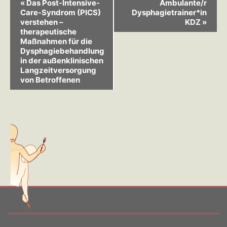
Veranstaltung-
«
Das Post-Intensive-
Ambulante/r
Care-Syndrom (PICS)
Dysphagietrainer*in
Navigation
verstehen –
KDZ
»
therapeutische
Maßnahmen für die
Dysphagiebehandlung
in der außenklinischen
Langzeitversorgung
von Betroffenen