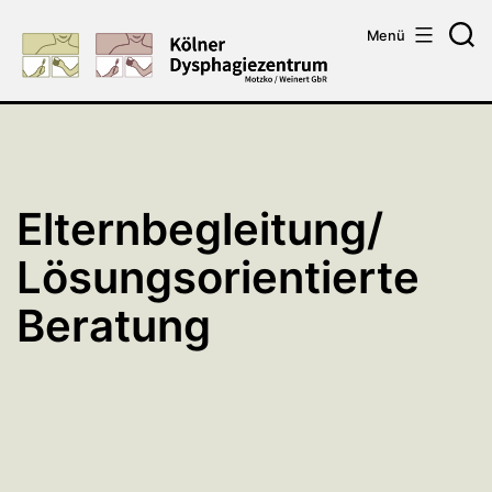
Zum
Menü
Inhalt
Su
springen
Elternbegleitung/
Lösungsorientierte
Beratung