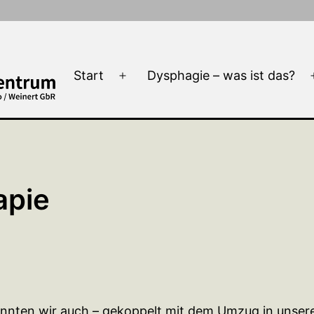
Start
Dysphagie – was ist das?
Menü
öffnen
apie
onnten wir auch – gekoppelt mit dem Umzug in unser