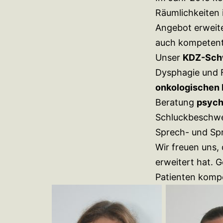
Räumlichkeiten 
Angebot erweit
auch kompetente
Unser
KDZ-Sch
Dysphagie und F
onkologischen
Beratung
psych
Schluckbeschwe
Sprech- und Sp
Wir freuen uns,
erweitert hat. 
Patienten kompe