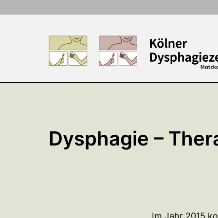
Zum
Inhalt
springen
Dysphagie – Ther
Im Jahr 2015 k