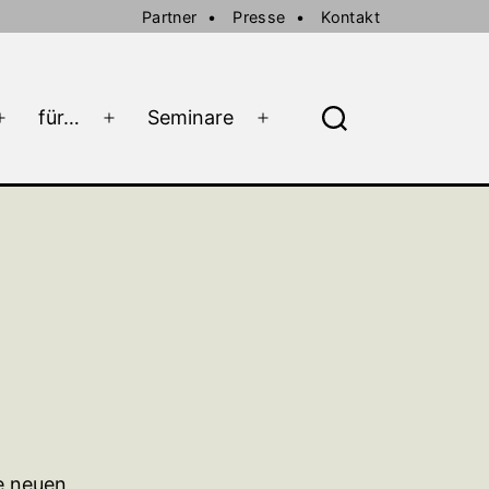
Partner
Presse
Kontakt
für…
Seminare
Menü
Menü
Menü
Suche
öffnen
öffnen
öffnen
e neuen