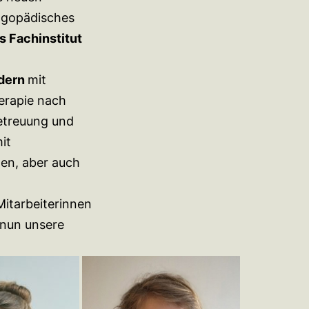
logopädisches
 Fachinstitut
dern
mit
erapie nach
Betreuung und
it
en, aber auch
.
Mitarbeiterinnen
 nun unsere