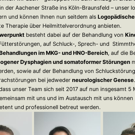
in der Aachener Straße ins Köln-Braunsfeld – unser 
ern und können Ihnen nun seitdem als
Logopädisches
 Therapie über Heilmittelverordnung anbieten.
werpunkt
besteht dabei auf der Behandlung von
Kin
ütterstörungen, auf Schluck-, Sprech- und Stimmth
 Behandlungen im MKG- und HNO-Bereich
, auf die 
ogener Dysphagien und somatoformer Störungen
m
rden, sowie auf der Behandlung von Schluckstörung
rachstörungen bei jedweder
neurologischer Genese
 dass unser Team sich seit 2017 auf nun insgesamt 5 
Gemeinsam mit uns und im Austausch mit uns können
tent und professionell betreut werden.