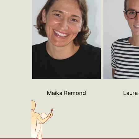
Maika Remond
Laura